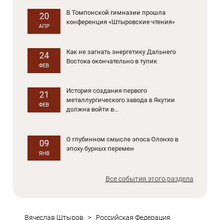
В Томпонской гимназии прошла
20
конференция «Штыровские чтения»
АПР
Как не загнать энергетику Дальнего
24
Востока окончательно в тупик
ФЕВ
История создания первого
21
металлургического завода в Якутии
ФЕВ
должна войти в...
О глубинном смысле эпоса Олонхо в
09
эпоху бурных перемен
ЯНВ
Все события этого раздела
Вячеслав Штыров
>
Российская Федерация.