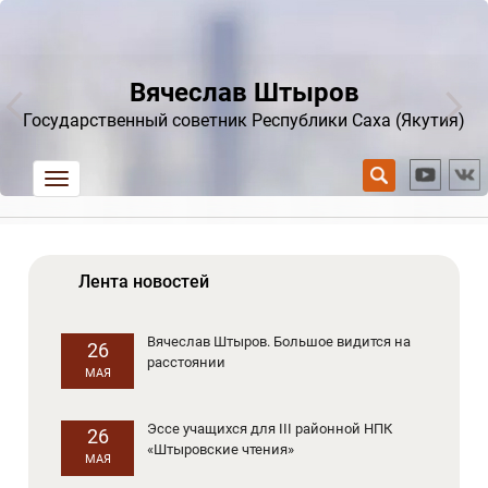
Вячеслав Штыров
Государственный советник Республики Саха (Якутия)
trk
Лента новостей
Вячеслав Штыров. Большое видится на
26
расстоянии
МАЯ
Эссе учащихся для III районной НПК
26
«Штыровские чтения»
МАЯ