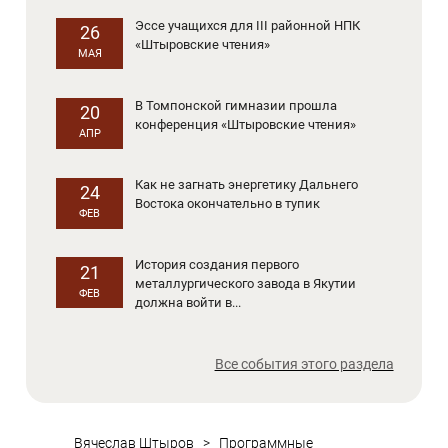
Эссе учащихся для III районной НПК
26
«Штыровские чтения»
МАЯ
В Томпонской гимназии прошла
20
конференция «Штыровские чтения»
АПР
Как не загнать энергетику Дальнего
24
Востока окончательно в тупик
ФЕВ
История создания первого
21
металлургического завода в Якутии
ФЕВ
должна войти в...
Все события этого раздела
Вячеслав Штыров
>
Программные