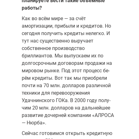
планируете вести такие объёмные
работы?
Как во всём мире — за счёт
амортизации, прибыли и кредитов. Но
сегодня получить кредиты нелегко. И
тут нас существенно выручает
собственное производство
бриллиантов. Мы выпускаем их по
долго­срочным договорам продажи на
мировом рынке. Под этот процесс бе­
рём кредиты. Вот так мы приобрели
почти на 70 млн. долларов различной
техники для перево­оружения
Удачнинского ГОКа. В 2000 году полу­
чим 20 млн. долларов на дальнейшее
развитие до­черней компании «АЛРО­СА
— Нюрба».
Сейчас готовимся от­крыть кредитную