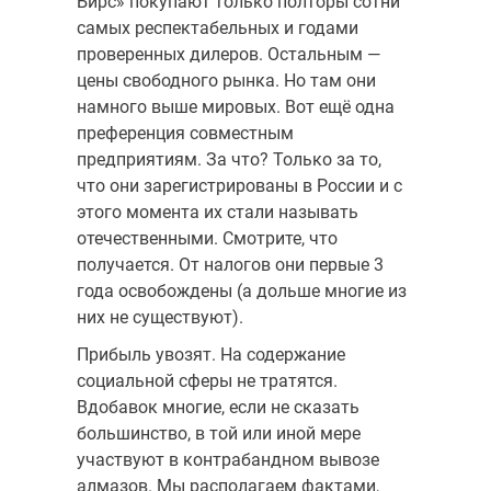
Бирс» покупают только полторы сотни
самых респектабельных и годами
проверенных дилеров. Остальным —
цены свободного рынка. Но там они
намного выше мировых. Вот ещё одна
преференция со­вместным
предприятиям. За что? Только за то,
что они зарегистриро­ваны в России и с
этого момента их стали называть
отечественными. Смотрите, что
получается. От налогов они первые 3
года освобождены (а дольше многие из
них не существуют).
Прибыль увозят. На содер­жание
социальной сферы не тратятся.
Вдобавок многие, если не ска­зать
большинство, в той или иной мере
участвуют в контрабандном вывозе
алмазов. Мы располагаем фактами,