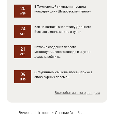
В Томпонской гимназии прошла
20
конференция «Штыровские чтения»
АПР
Как не загнать энергетику Дальнего
24
Востока окончательно в тупик
ФЕВ
История создания первого
21
металлургического завода в Якутии
ФЕВ
должна войти в...
О глубинном смысле эпоса Олонхо в
09
эпоху бурных перемен
ЯНВ
Все события этого раздела
Вячеслав Штыров
>
Ленские Столбы