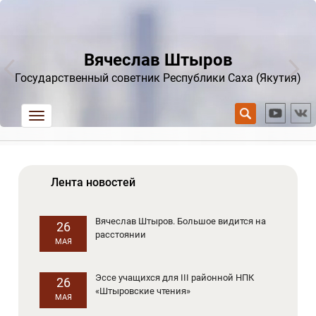
Вячеслав Штыров
Государственный советник Республики Саха (Якутия)
trk
Лента новостей
Вячеслав Штыров. Большое видится на
26
расстоянии
МАЯ
Эссе учащихся для III районной НПК
26
«Штыровские чтения»
МАЯ