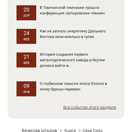
В Томпонской гимназии прошла
20
конференция «Штыровские чтения»
АПР
Как не загнать энергетику Дальнего
24
Востока окончательно в тупик
ФЕВ
История создания первого
21
металлургического завода в Якутии
ФЕВ
должна войти в...
О глубинном смысле эпоса Олонхо в
09
эпоху бурных перемен
ЯНВ
Все события этого раздела
Вячеслав Штыров
>
Книги
>
Саха Сирэ.