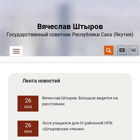
Вячеслав Штыров
Государственный советник Республики Саха (Якутия)
trk
Лента новостей
Вячеслав Штыров. Большое видится на
26
расстоянии
МАЯ
Эссе учащихся для III районной НПК
26
«Штыровские чтения»
МАЯ