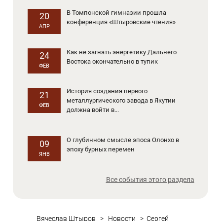
В Томпонской гимназии прошла
20
конференция «Штыровские чтения»
АПР
Как не загнать энергетику Дальнего
24
Востока окончательно в тупик
ФЕВ
История создания первого
21
металлургического завода в Якутии
ФЕВ
должна войти в...
О глубинном смысле эпоса Олонхо в
09
эпоху бурных перемен
ЯНВ
Все события этого раздела
Вячеслав Штыров
>
Новости
>
Сергей