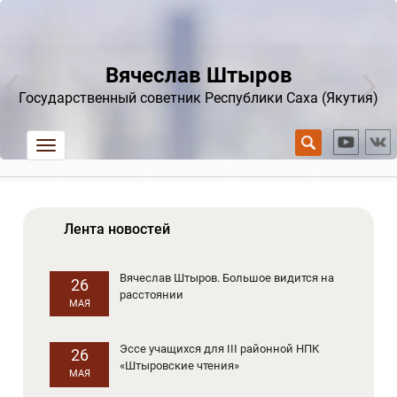
Вячеслав Штыров
Государственный советник Республики Саха (Якутия)
trk
Лента новостей
Вячеслав Штыров. Большое видится на
26
расстоянии
МАЯ
Эссе учащихся для III районной НПК
26
«Штыровские чтения»
МАЯ