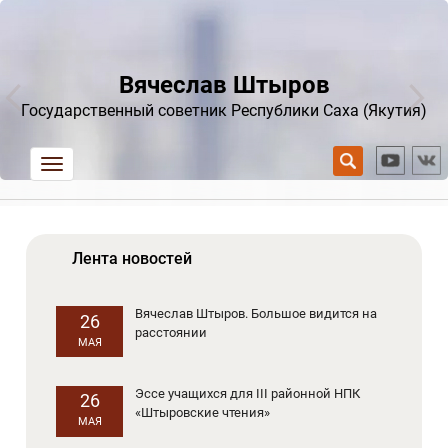
Вячеслав Штыров
Государственный советник Республики Саха (Якутия)
trk
Лента новостей
Вячеслав Штыров. Большое видится на
26
расстоянии
МАЯ
Эссе учащихся для III районной НПК
26
«Штыровские чтения»
МАЯ