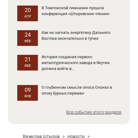
В Томпонской гимназии прошла
20
конференция «Штыровские чтения»
АПР
Как не загнать энергетику Дальнего
24
Востока окончательно в тупик
ФЕВ
История создания первого
21
металлургического завода в Якутии
ФЕВ
должна войти в...
О глубинном смысле эпоса Олонхо в
09
эпоху бурных перемен
ЯНВ
Все события этого раздела
Вячеслав Штыров
>
Новости
>