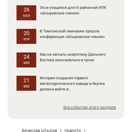
Эссе учащихся для III районной НПК
26
«Штыровские чтения»
МАЯ
В Томпонской гимназии прошла
20
конференция «Штыровские чтения»
АПР
Как не загнать энергетику Дальнего
24
Востока окончательно в тупик
ФЕВ
История создания первого
21
металлургического завода в Якутии
ФЕВ
должна войти в...
Все события этого раздела
Вячеслав Штыров
>
Новости
>