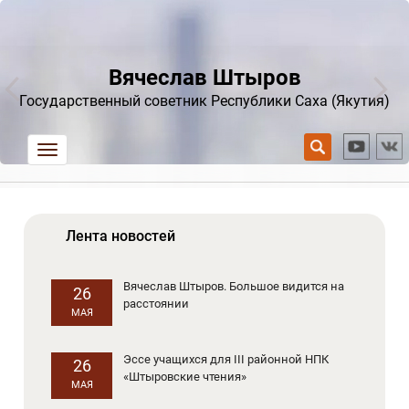
Вячеслав Штыров
Государственный советник Республики Саха (Якутия)
trk
Лента новостей
Вячеслав Штыров. Большое видится на
26
расстоянии
МАЯ
Эссе учащихся для III районной НПК
26
«Штыровские чтения»
МАЯ