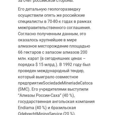
за счет российской стороны.
Его детальную геологоразведку
осуществили опять же российские
специалисты в 70-80-х годах в рамках
межправительственного соглашения.
Согласно полученным данным, это
оказалось крупнейшее в мире
алмазное месторождение площадью
66 гектаров с запасом алмазов 200
млн. карат (в сегодняшних ценах –
порядка $ 15 млрд.). В 1992 году был
проведен международный тендер,
который выиграло совместное
предприятиеSociedadeMineriadeCatoca
(SMC). Его учредителями выступили
“Алмазы России-Саха” (40 %),
государственная ангольская компания
Endiama (40 %) и бразильская
OdebrechtMiningService (20 %).