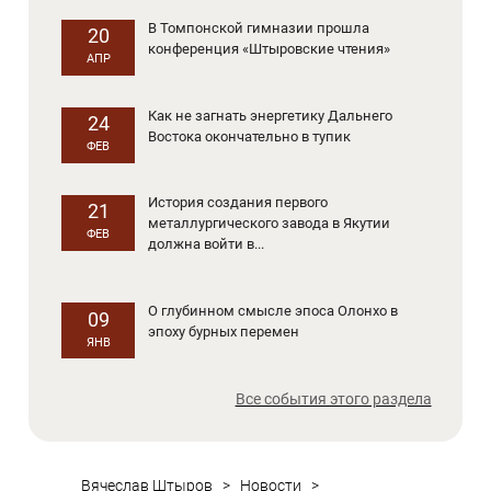
В Томпонской гимназии прошла
20
конференция «Штыровские чтения»
АПР
Как не загнать энергетику Дальнего
24
Востока окончательно в тупик
ФЕВ
История создания первого
21
металлургического завода в Якутии
ФЕВ
должна войти в...
О глубинном смысле эпоса Олонхо в
09
эпоху бурных перемен
ЯНВ
Все события этого раздела
Вячеслав Штыров
>
Новости
>