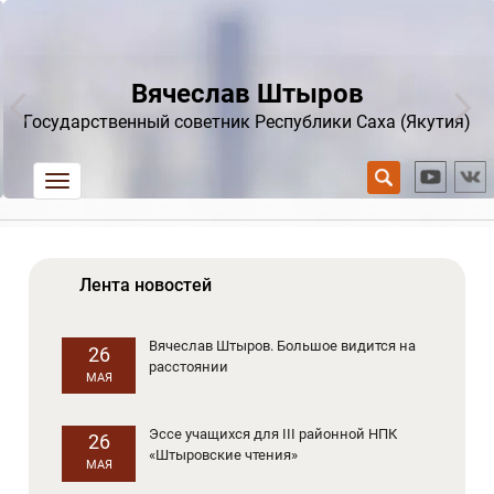
Вячеслав Штыров
Государственный советник Республики Саха (Якутия)
trk
Лента новостей
Вячеслав Штыров. Большое видится на
26
расстоянии
МАЯ
Эссе учащихся для III районной НПК
26
«Штыровские чтения»
МАЯ