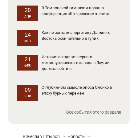
В Томпонской гимназии прошла
20
конференция «Штыровские чтения»
АПР
Как не загнать энергетику Дальнего
24
Востока окончательно в тупик
ФЕВ
История создания первого
21
металлургического завода в Якутии
ФЕВ
должна войти в...
О глубинном смысле эпоса Олонхо в
09
эпоху бурных перемен
ЯНВ
Все события этого раздела
Вячеслав Штыров
>
Новости
>