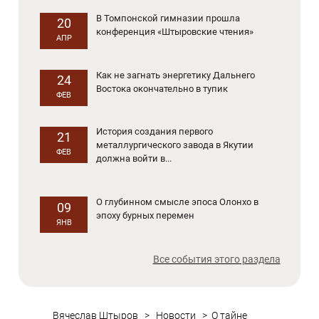
В Томпонской гимназии прошла
20
конференция «Штыровские чтения»
АПР
Как не загнать энергетику Дальнего
24
Востока окончательно в тупик
ФЕВ
История создания первого
21
металлургического завода в Якутии
ФЕВ
должна войти в...
О глубинном смысле эпоса Олонхо в
09
эпоху бурных перемен
ЯНВ
Все события этого раздела
Вячеслав Штыров
>
Новости
>
О тайне