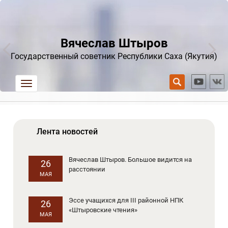
Вячеслав Штыров
Государственный советник Республики Саха (Якутия)
trk
Лента новостей
Вячеслав Штыров. Большое видится на
26
расстоянии
МАЯ
Эссе учащихся для III районной НПК
26
«Штыровские чтения»
МАЯ