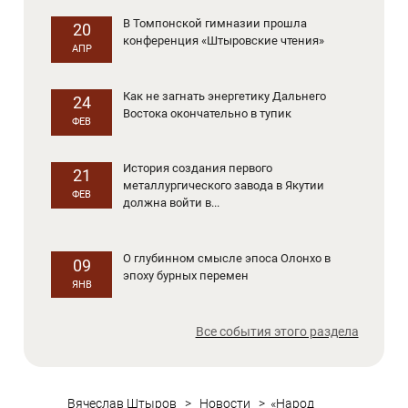
В Томпонской гимназии прошла
20
конференция «Штыровские чтения»
АПР
Как не загнать энергетику Дальнего
24
Востока окончательно в тупик
ФЕВ
История создания первого
21
металлургического завода в Якутии
ФЕВ
должна войти в...
О глубинном смысле эпоса Олонхо в
09
эпоху бурных перемен
ЯНВ
Все события этого раздела
Вячеслав Штыров
>
Новости
>
«Народ