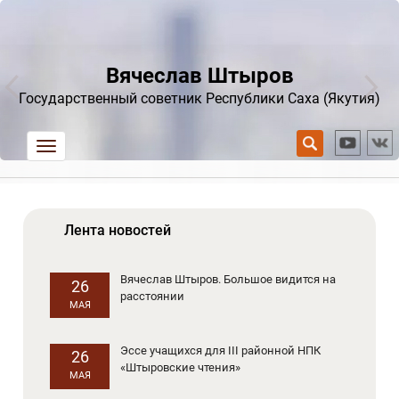
Вячеслав Штыров
Государственный советник Республики Саха (Якутия)
trk
Лента новостей
Вячеслав Штыров. Большое видится на
26
расстоянии
МАЯ
Эссе учащихся для III районной НПК
26
«Штыровские чтения»
МАЯ