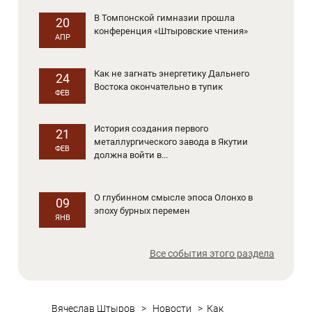
В Томпонской гимназии прошла
20
конференция «Штыровские чтения»
АПР
Как не загнать энергетику Дальнего
24
Востока окончательно в тупик
ФЕВ
История создания первого
21
металлургического завода в Якутии
ФЕВ
должна войти в...
О глубинном смысле эпоса Олонхо в
09
эпоху бурных перемен
ЯНВ
Все события этого раздела
Вячеслав Штыров
>
Новости
>
Как