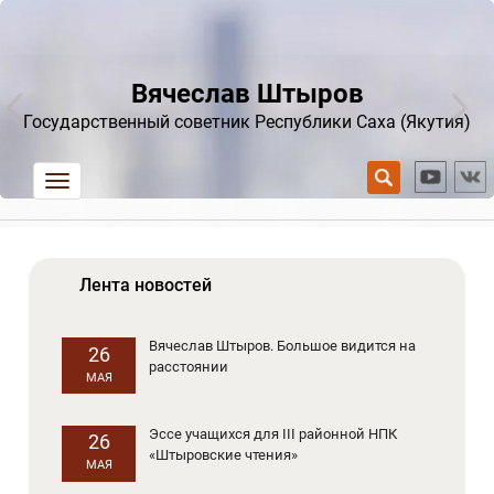
Вячеслав Штыров
Государственный советник Республики Саха (Якутия)
trk
Лента новостей
Вячеслав Штыров. Большое видится на
26
расстоянии
МАЯ
Эссе учащихся для III районной НПК
26
«Штыровские чтения»
МАЯ