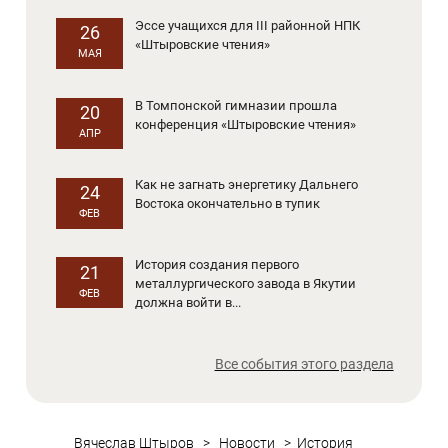
Эссе учащихся для III районной НПК
26
«Штыровские чтения»
МАЯ
В Томпонской гимназии прошла
20
конференция «Штыровские чтения»
АПР
Как не загнать энергетику Дальнего
24
Востока окончательно в тупик
ФЕВ
История создания первого
21
металлургического завода в Якутии
ФЕВ
должна войти в...
Все события этого раздела
Вячеслав Штыров
>
Новости
>
История