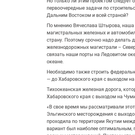
Но только ли этим проектом следует о
первоочередные задачи по строительс
Дальним Востоком и всей страной?
По мнению Вячеслава Штырова, наша с
магистральных железных и автомобил
страну. Поэтому срочно надо делать
железнодорожных магистрали – Севе
связать наши порты на Ледовитом оке
океане.
Необходимо также строить федеральн
— до Хабаровского края с выходом на 
Тихоокеанская железная дорога, кото
Хабаровского края с выходом на Чумик
«В свое время мы рассматривали этот
Эльгинского месторождения с выходом
проходила по территории Якутии межд
вариант был наиболее оптимальным, п