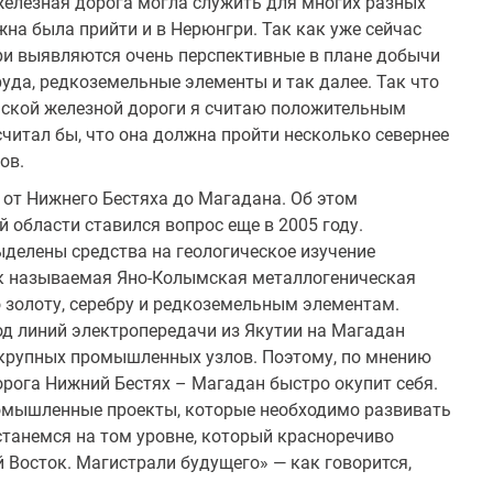
железная дорога могла служить для многих разных
жна была прийти и в Нерюнгри. Так как уже сейчас
ри выявляются очень перспективные в плане добычи
руда, редкоземельные элементы и так далее. Так что
анской железной дороги я считаю положительным
 считал бы, что она должна пройти несколько севернее
ов.
от Нижнего Бестяха до Магадана. Об этом
 области ставился вопрос еще в 2005 году.
делены средства на геологическое изучение
ак называемая Яно-Колымская металлогеническая
 золоту, серебру и редкоземельным элементам.
од линий электропередачи из Якутии на Магадан
крупных промышленных узлов. Поэтому, по мнению
орога Нижний Бестях – Магадан быстро окупит себя.
ромышленные проекты, которые необходимо развивать
станемся на том уровне, который красноречиво
 Восток. Магистрали будущего» — как говорится,