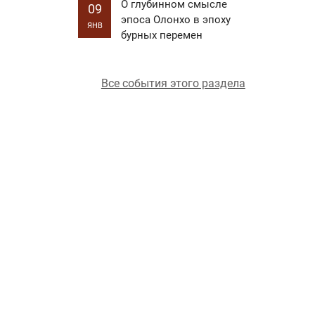
О глубинном смысле
09
эпоса Олонхо в эпоху
ЯНВ
бурных перемен
Все события этого раздела