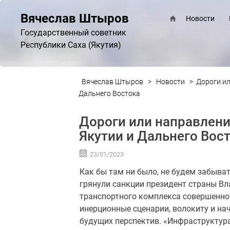
Вячеслав Штыров
Новости
Государственный советник
Республики Саха (Якутия)
Вячеслав Штыров
>
Новости
>
Дороги ил
Дальнего Востока
Дороги или направлени
Якутии и Дальнего Вос
23/01/2023
Как бы там ни было, не будем забыват
грянули санкции президент страны В
транспортного комплекса совершенно 
инерционные сценарии, волокиту и на
будущих перспектив. «Инфраструктур