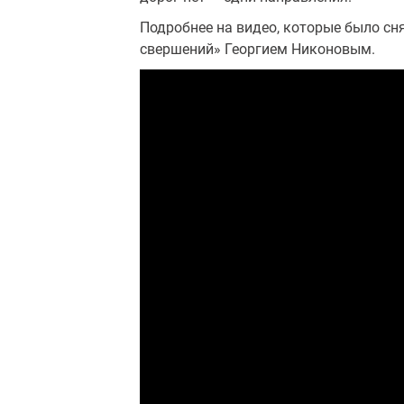
Подробнее на видео, которые было сн
свершений» Георгием Никоновым.