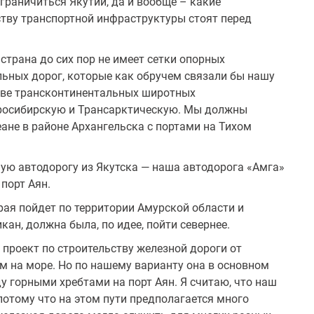
граничиться Якутии, да и вообще – какие
тву транспортной инфраструктуры стоят перед
трана до сих пор не имеет сетки опорных
ьных дорог, которые как обручем связали бы нашу
 две трансконтинентальных широтных
росибирскую и Трансарктическую. Мы должны
ане в районе Архангельска с портами на Тихом
ую автодорогу из Якутска — наша автодорога «Амга»
порт Аян.
рая пойдет по территории Амурской области и
ан, должна была, по идее, пойти севернее.
 проект по строительству железной дороги от
 на море. Но по нашему варианту она в основном
у горными хребтами на порт Аян. Я считаю, что наш
отому что на этом пути предполагается много