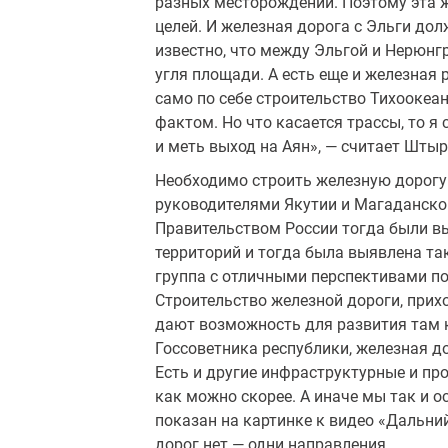
разных месторождений. Поэтому эта 
целей. И железная дорога с Эльги дол
известно, что между Эльгой и Нерюнг
угля площади. А есть еще и железная 
само по себе строительство Тихооке
фактом. Но что касается трассы, то я
и меть выход на Аян», — считает Штыр
Необходимо строить железную дорогу 
руководителями Якутии и Магаданской
Правительством России тогда были вы
территорий и тогда была выявлена т
группа с отличными перспективами по
Строительство железной дороги, прих
дают возможность для развития там 
Госсоветника республики, железная д
Есть и другие инфраструктурные и п
как можно скорее. А иначе мы так и о
показан на картинке к видео «Дальний
дорог нет — одни направления.