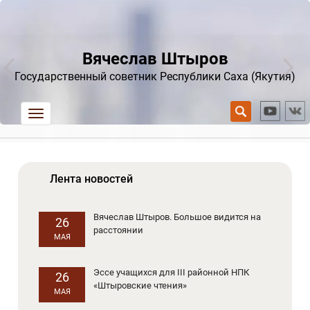
Вячеслав Штыров
Государственный советник Республики Саха (Якутия)
trk
Лента новостей
Вячеслав Штыров. Большое видится на
26
расстоянии
МАЯ
Эссе учащихся для III районной НПК
26
«Штыровские чтения»
МАЯ