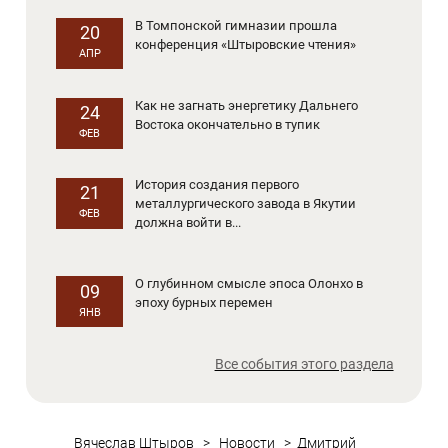
В Томпонской гимназии прошла
20
конференция «Штыровские чтения»
АПР
Как не загнать энергетику Дальнего
24
Востока окончательно в тупик
ФЕВ
История создания первого
21
металлургического завода в Якутии
ФЕВ
должна войти в...
О глубинном смысле эпоса Олонхо в
09
эпоху бурных перемен
ЯНВ
Все события этого раздела
Вячеслав Штыров
>
Новости
>
Дмитрий