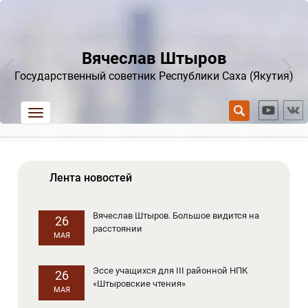
Вячеслав Штыров
Государственный советник Республики Саха (Якутия)
trk
Лента новостей
Вячеслав Штыров. Большое видится на
26
расстоянии
МАЯ
Эссе учащихся для III районной НПК
26
«Штыровские чтения»
МАЯ