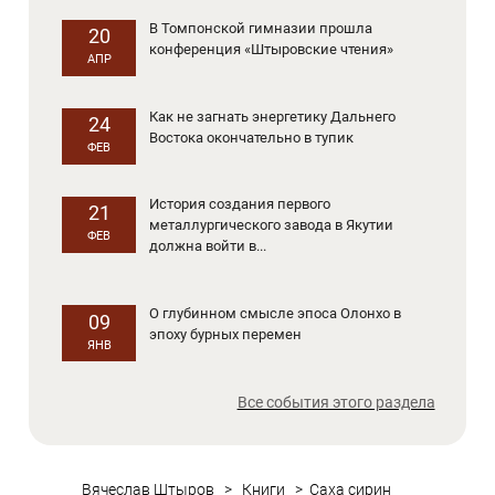
В Томпонской гимназии прошла
20
конференция «Штыровские чтения»
АПР
Как не загнать энергетику Дальнего
24
Востока окончательно в тупик
ФЕВ
История создания первого
21
металлургического завода в Якутии
ФЕВ
должна войти в...
О глубинном смысле эпоса Олонхо в
09
эпоху бурных перемен
ЯНВ
Все события этого раздела
Вячеслав Штыров
>
Книги
>
Саха сирин