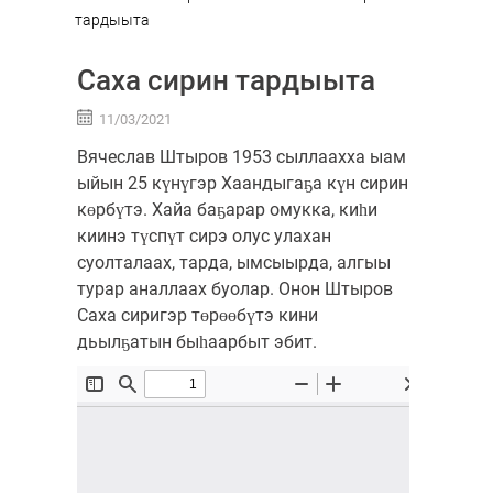
тардыыта
Саха сирин тардыыта
11/03/2021
Вячеслав Штыров 1953 сыллаахха ыам
ыйын 25 күнүгэр Хаандыгаҕа күн сирин
көрбүтэ. Хайа баҕарар омукка, киһи
киинэ түспүт сирэ олус улахан
суолталаах, тарда, ымсыырда, алгыы
турар аналлаах буолар. Онон Штыров
Саха сиригэр төрөөбүтэ кини
дьылҕатын быһаарбыт эбит.