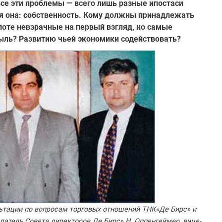
се эти про­блемы — всего лишь разные ипостаси
я она: соб­ственность. Кому должны принадлежать
оте невзрачные на первый взгляд, но самые
ыль? Развитию чьей экономики содействовать?
ьтации по вопросам торговых отношений ТНК«Де Бирс» и
атель Совета директоров Де Бирс» Н. Оппенгеймер, вице-