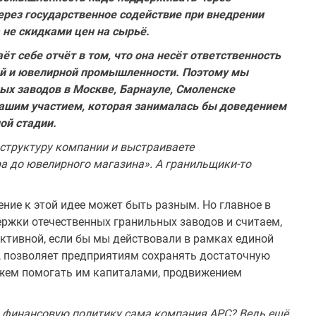
рез государственное со­действие при внедрении
а не скидками цен на сырьё.
т себе отчёт в том, что она несёт ответственность
ной и ювелирной промышленности. Поэтому мы
ых заводов в Москве, Барнауле, Смоленске
ашим участием, которая за­нималась бы доведением
ой стадии.
 структуру компании и вы­страиваете
а до ювелирного ма­газина». А гранильщики-то
ение к этой идее может быть разным. Но главное в
ержки отече­ственных гранильных заводов и считаем,
ективной, если бы мы действовали в рамках единой
, позволяет предприятиям сохранять до­статочную
ожем помогать им капи­талами, продвижением
 финансовую политику сама компания АРС? Ведь ещё