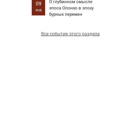
О глубинном смысле
09
эпоса Олонхо в эпоху
ЯНВ
бурных перемен
Все события этого раздела