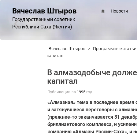
Вячеслав Штыров
Новости
Государственный советник
Республики Саха (Якутия)
Вячеслав Штыров
>
Программные статьи
капитал
В алмазодобыче долже
капитал
Публикации за
1995
год
«Алмазная» тема в последнее время 
и затянувшиеся переговоры с алмазн
(прежнее-то заканчивается 31 декабр
бриллиантового комплекса, и усилен
компанию «Алмазы России-Саха», и н