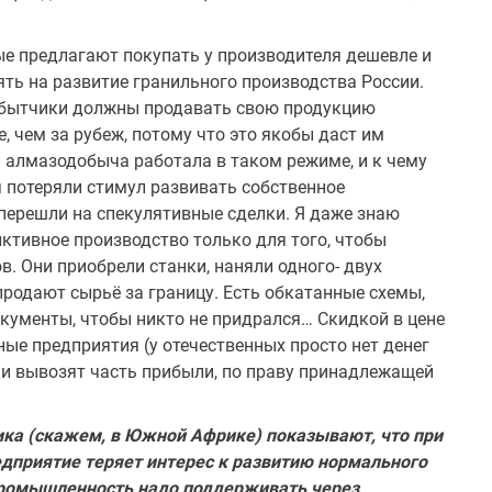
ые предлагают покупать у про­изводителя дешевле и
ть на раз­витие гранильного производства России.
обытчики должны продавать свою продукцию
 чем за рубеж, потому что это якобы даст им
 алмазодобыча работала в та­ком режиме, и к чему
 потеряли стимул развивать собственное
 перешли на спекулятивные сделки. Я даже знаю
иктивное производство только для того, чтобы
. Они приобрели станки, наняли одного- двух
продают сырьё за границу. Есть обкатанные схемы,
окументы, чтобы никто не придрался… Скидкой в цене
ые предприятия (у отечественных просто нет денег
ки вывозят часть прибыли, по праву принадлежащей
ка (скажем, в Южной Аф­рике) показывают, что при
д­приятие теряет интерес к развитию нормального
ромышленность надо поддерживать через