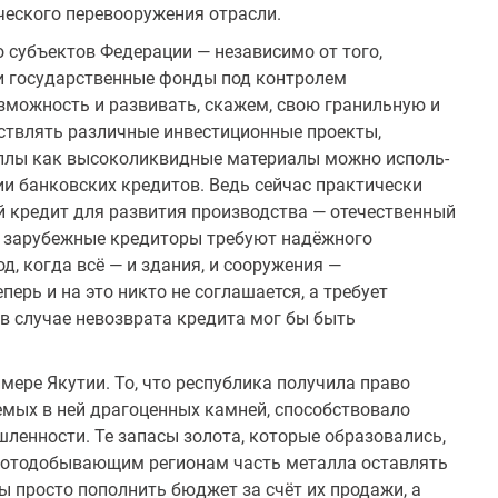
ческого перевооружения от­расли.
во субъектов Федерации — независимо от того,
и государ­ственные фонды под контролем
зможность и развивать, скажем, свою гранильную и
твлять различные инвестиционные про­екты,
аллы как высоколиквид­ные материалы можно исполь­
нии банковских кредитов. Ведь сейчас практически
кредит для развития производства — отече­ственный
 зарубежные кредито­ры требуют надёжного
д, когда всё — и здания, и сооружения —
­перь и на это никто не соглашается, а требует
в случае невозврата кредита мог бы быть
имере Якутии. То, что респу­блика получила право
емых в ней драгоценных камней, способствовало
енности. Те запасы золота, которые образовались,
олотодобывающим регионам часть металла оставлять
бы просто пополнить бюджет за счёт их продажи, а