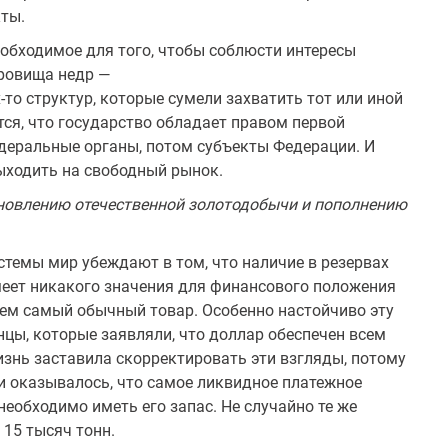
ты.
еобходимое для того, чтобы со­блюсти интересы
кровища недр —
-то структур, которые сумели за­хватить тот или иной
тся, что го­сударство обладает правом первой
деральные органы, потом субъекты Федерации. И
ыходить на свободный рынок.
новлению отечественной зо­лотодобычи и пополнению
стемы мир убеждают в том, что наличие в резервах
меет никакого значения для финансового положения
 чем самый обычный товар. Особенно настойчиво эту
цы, которые заявляли, что доллар обеспе­чен всем
нь заставила скоррек­тировать эти взгляды, потому
и оказывалось, что самое ликвидное платежное
 необходимо иметь его запас. Не случайно те же
 15 тысяч тонн.