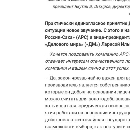
президент Якутии В. Штыров, директо
Практически единогласное принятие 
ситуации новое звучание. С этого и 
России-Саха» (АРС) и вице-президент
«Делового мира» («ДМ») Ларисой Иль
— Хочется поздравить компанию АРС с
отвечает интересам отечественного пр
компании и вашем лично в этот успех.
— Да, закон чрезвычайно важен для вс
производитель является собственнико
которые он добыл на основании лицен
можно считать для золото­добывающи
хоть и шаткая юридическая основа, н
ятия работали на основании ин­струкц
действова­ла жесточайшая государств
возможность вы­бора, как поступить со