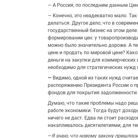
— А Россия, по последним данным Цент
— Конечно, это неадекватно мало. Так
делаться. Другое дело, что в совреме
государственный бизнес на этом деле.
формировании цен: у товаро­производи
можно было значительно дороже. А те
цене и продать по мировой цене? Как
деньги на закупки для коммерческих ц
необходимо для страте­гических нужд 
—
Видимо, одной из таких нужд считае
распоряжению Президента России о п
фондов для покрытия задолженности 
Думаю, что такие проблемы надо реша
работе экономики. Тогда будут дохо
ничего не даст. Едва ли стоит расход
накапливалось десятилетиями, для те
—
Я знаю, что новому закону пришлось 