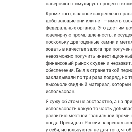
наверняка стимулирует процесс техни
Кроме того, в законе закрепле­но пра
добывающие они или нет — иметь сво
федеральных органов. Это даст им во
ювелирную промышленность, и осущес
поскольку драгоценные кам­ни и мет
зовать в качестве залога при по­луче
невозможно получить инвестиционный 
финансовый рынок скуден и неразвит,
обеспечения. Был в стране такой перио
закладывали по три раза подряд, но те
высоколиквидный мате­риал, который 
использован.
Я сужу об этом не абстрактно, а на пр
использовать какую-то часть добыва
развитию местной гранильной промышл
когда Пре­зидент России разрешал з
у себя, используются не для того, что