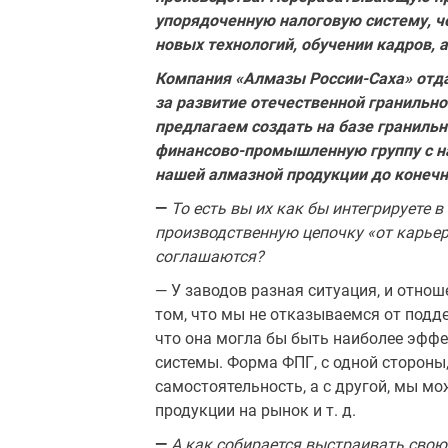
упорядоченную налоговую систему, че
новых технологий, обучении кадров, 
Компания «Алмазы России-Саха» отдаё
за развитие отечественной гра­ниль
предлагаем создать на базе гранильн
финансово-промышленную группу с н
нашей алмазной продукции до конечн
—
То есть вы их как бы интегрируете в
производственную цепочку «от карьер
соглашаются?
— У заводов разная ситуация, и отнош
том, что мы не отказываемся от подд
что она могла бы быть наибо­лее эфф
системы. Форма ФПГ, с одной стороны
самостоятельность, а с другой, мы м
продукции на рынок и т. д.
—
А как собирается выстраивать свою