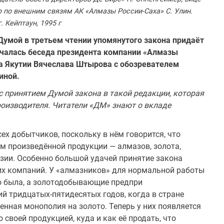
р по внешним связям АК «Алмазы России-Саха» С. Улин.
г. Кейптаун, 1995 г
Думой в третьем чтении упомянутого закона придаёт
началась беседа президента компании «Алмазы
а Якутии Вячеслава Штырова с обозре­вателем
иной.
 принятием Думой закона в такой редакции, которая
о­изводителя. Читатели «ДМ» знают о вкладе
ех добытчиков, поскольку в нём говорится, что
м произведённой продукции — алмазов, золота,
зии. Особенно большой удачей принятие закона
х компаний. У «алмазников» для нормальной работы
о была, а золотодобывающие предпри­
ий тридцатых-пятидесятых годов, когда в стране
енная монополия на золото. Теперь у них появляется
 своей про­дукцией, куда и как её продать, что