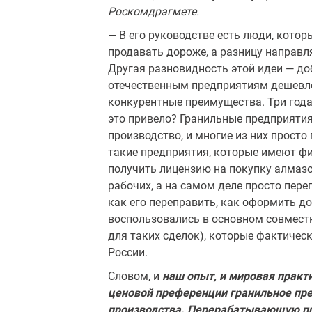
Роскомдрагмете.
— В его руководстве есть люди, котор
продавать дороже, а разницу направля
Другая разновидность этой идеи — д
отечественным предприятиям дешевле,
конкурентные преимущества. Три года
это привело? Гранильные предприятия
производство, и многие из них просто
такие предприятия, ко­торые имеют ф
получить лицензию на покупку алмазов
рабочих, а на самом деле просто пере
как его переправить, как оформить д
воспользовались в основ­ном совместн
для таких сделок), которые фактичес
России.
Словом, и
наш опыт, и мировая практи
ценовой преференции гранильное пре
производства. Перерабатывающую п