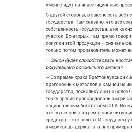
именно идут на инвестиционные проек
С другой стороны, в законе есть всё н
государства. Там сказано, что все со
собственность государства, а не каких
участок. Во-вторых, там прямо говори
покупки этой продукции — сначала фе
только потом про­изводитель может в
— Закон будет способствовать восста
оскудевшего российского запаса?
— Со времён краха Бреттонвудской си
драгоценных металлов и камней не и
государства, поскольку они не более
точку зре­ния проповедовали американ
национальным богатством США. Но жиз
что во всякой экстремальной ситуаци
средство — это золото. И государству
амери­канцы держат в казне примерно