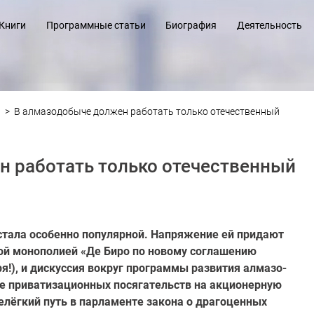
Книги
Программные статьи
Биография
Деятельность
>
В алмазодобыче должен работать только отечественный
н работать только отечественный
стала особенно популярной. Напряжение ей придают
ой монополией «Де Биро по новому соглашению
я!), и дискуссия вокруг програм­мы развития алмазо-
ие приватизационных посягательств на акционерную
елёгкий путь в парламенте закона о драгоценных