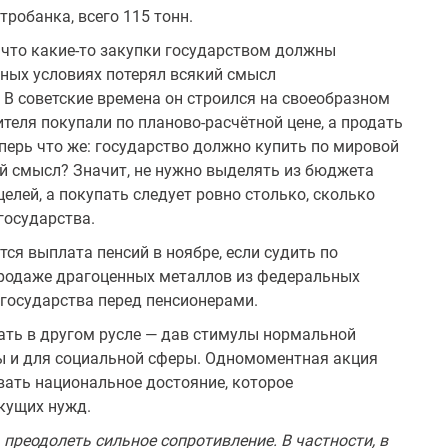
робанка, всего 115 тонн.
 что какие-то закупки государ­ством должны
нных условиях по­терял всякий смысл
 В советские времена он строился на своеобразном
теля покупали по планово-расчётной цене, а продать
перь что же: государство должно купить по мировой
ой смысл? Значит, не нужно выделять из бюджета
е­лей, а покупать следует ровно столько, сколько
государства.
тся выплата пенсий в ноябре, если судить по
родаже драгоцен­ных металлов из федеральных
государства перед пенсионерами.
ть в другом русле — дав стиму­лы нормальной
ды и для социальной сферы. Одномоментная акция
овать национальное достояние, которое
кущих нужд.
преодолеть сильное сопротив­ление. В частности, в