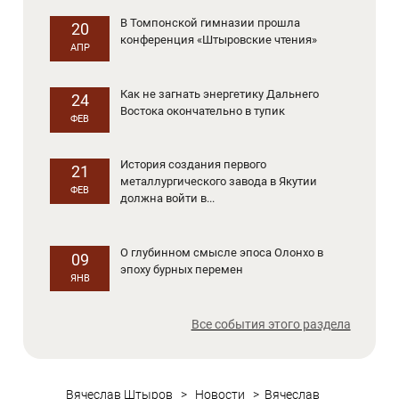
В Томпонской гимназии прошла
20
конференция «Штыровские чтения»
АПР
Как не загнать энергетику Дальнего
24
Востока окончательно в тупик
ФЕВ
История создания первого
21
металлургического завода в Якутии
ФЕВ
должна войти в...
О глубинном смысле эпоса Олонхо в
09
эпоху бурных перемен
ЯНВ
Все события этого раздела
Вячеслав Штыров
>
Новости
>
Вячеслав