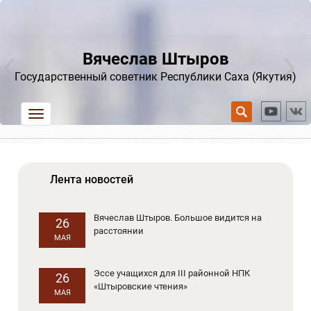
Вячеслав Штыров
Государственный советник Республики Саха (Якутия)
trk
Лента новостей
Вячеслав Штыров. Большое видится на
26
расстоянии
МАЯ
Эссе учащихся для III районной НПК
26
«Штыровские чтения»
МАЯ