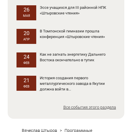
Эссе учащихся для III районной НПК
26
«Штыровские чтения»
МАЯ
В Томпонской гимназии прошла
20
конференция «Штыровские чтения»
АПР
Как не загнать энергетику Дальнего
24
Востока окончательно в тупик
ФЕВ
История создания первого
21
металлургического завода в Якутии
ФЕВ
должна войти в...
Все события этого раздела
Вячеслав Штыров
>
Программные