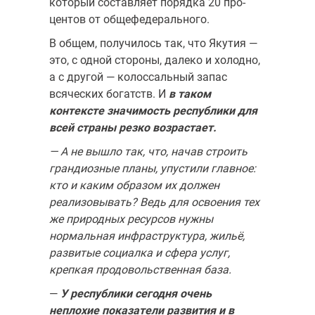
который составляет порядка 20 про­
центов от общефедерального.
В общем, получилось так, что Якутия —
это, с одной стороны, далеко и холодно,
а с другой — колоссальный запас
всяческих богатств. И
в та­ком
контексте значимость республики для
всей страны резко воз­растает.
— А не вышло так, что, начав строить
грандиозные планы, упустили главное:
кто и каким образом их должен
реализовывать? Ведь для освое­ния тех
же природных ресурсов нужны
нормальная инфраструктура, жильё,
развитые социалка и сфера услуг,
крепкая продовольственная база.
—
У республики сегодня очень
неплохие показатели развития и в