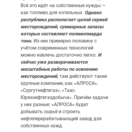
Всё это идёт на собственные нужды —
как топли­во для котельных.
Однако
республика располагает целой серией
месторождений, суммарные запасы
которых составляют пол­миллиарда
тонн.
Из них примерно половину с
учётом современных технологий
можно извлечь достаточно легко.
И
сейчас уже развора­чиваются
масштабные работы по освоению
месторождений,
там действуют такие
крупные компании, как «АЛРОСА»,
«Сургутнефтегаз», «Таас-
Юряхнефтегаздобыча». Причём задачи
у них разные: «АЛРОСА» будет
добывать сырьё и строить
нефтеперерабатывающий завод для
собственных нужд.