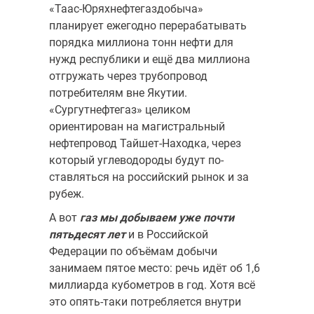
«Таас-Юряхнефтегаздобыча»
планирует ежегодно перерабатывать
порядка миллиона тонн нефти для
нужд республики и ещё два миллиона
отгружать через трубопровод
потребителям вне Якутии.
«Сургутнефтегаз» целиком
ориентирован на магистральный
нефтепровод Тайшет-Находка, через
который углеводороды будут по­
ставляться на российский рынок и за
рубеж.
А вот
газ мы добываем уже почти
пятьдесят лет
и в Российской
Федерации по объёмам добычи
занимаем пятое место: речь идёт об 1,6
миллиарда кубометров в год. Хотя всё
это опять-таки потребляется вну­три