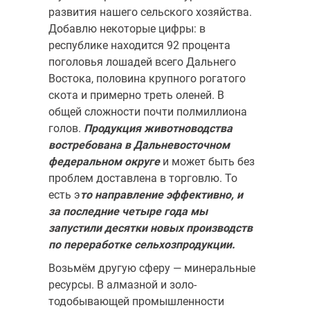
развития нашего сельского хозяй­ства.
Добавлю некоторые цифры: в
республике находится 92 процента
поголовья лошадей всего Дальнего
Востока, половина крупного рога­того
скота и примерно треть оленей. В
общей сложности почти полмил­лиона
голов.
Продукция животноводства
востребована в Дальне­восточном
федеральном округе
и может быть без
проблем доставле­на в торговлю. То
есть э
то направление эффективно, и
за последние четыре года мы
запустили десятки новых производств
по перера­ботке сельхозпродукции.
Возьмём другую сферу — минеральные
ресурсы. В алмазной и золо­
тодобывающей промышленности