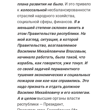
плана развития не было.
И это привело
к
колоссальной
несбаланси­рованности
отраслей народного хозяйства,
социальной сферы, финансов.
Я в
меньшей степени склонен винить в
этом Правительство республики. На
мой взгляд, ситуация, в которой
Правительство, возглав­ляемое
Василием Михайловичем Власовым,
начинало работать, была такой, что
корабль, как говорится, уже тонул. И
со своей задачей пер­манентного
тушения экономических и социальных
пожаров они кое-как справились. Это
надо признать и отдать должное
Василию Михайловичу и его коллегам.
А в целом
высшие органы власти
республики — Пре­зидент,