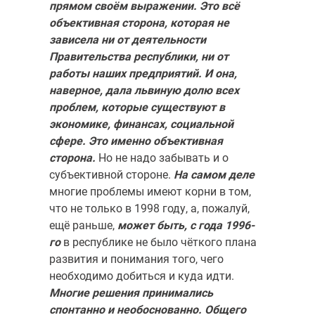
прямом своём выражении. Это всё
объективная сторона, которая не
зависела ни от деятельности
Правительства респу­блики, ни от
работы наших предприятий. И она,
наверное, дала львиную долю всех
проблем, которые существуют в
экономике, финансах, соци­альной
сфере. Это именно объективная
сторона.
Но не надо забывать и о
субъективной стороне.
На самом деле
многие проблемы име­ют корни в том,
что не только в 1998 году, а, пожалуй,
ещё рань­ше,
может быть, с года 1996-
го
в республике не было чёткого плана
развития и понимания того, чего
необходимо добиться и куда идти.
Многие решения принимались
спонтанно и необоснованно. Обще­го