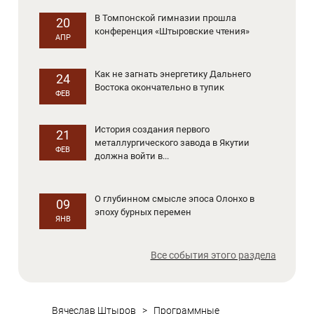
В Томпонской гимназии прошла
20
конференция «Штыровские чтения»
АПР
Как не загнать энергетику Дальнего
24
Востока окончательно в тупик
ФЕВ
История создания первого
21
металлургического завода в Якутии
ФЕВ
должна войти в...
О глубинном смысле эпоса Олонхо в
09
эпоху бурных перемен
ЯНВ
Все события этого раздела
Вячеслав Штыров
>
Программные