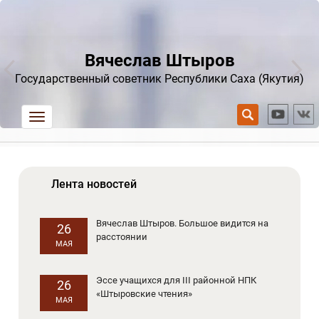
Вячеслав Штыров
Государственный советник Республики Саха (Якутия)
trk
Лента новостей
Вячеслав Штыров. Большое видится на
26
расстоянии
МАЯ
Эссе учащихся для III районной НПК
26
«Штыровские чтения»
МАЯ