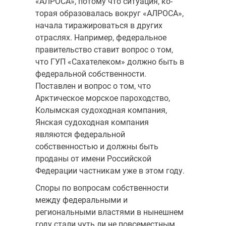
«АЛРОСА», потому что ситуация, ко­
торая образовалась вокруг «АЛРОСА»,
начала тиражироваться в других
отраслях. Например, федеральное
правительство ставит во­прос о том,
что ГУП «Сахателеком» должно быть в
федеральной соб­ственности.
Поставлен и вопрос о том, что
Арктическое морское паро­ходство,
Колымская судоходная компания,
Янская судоходная компания
являются федеральной
собственностью и должны быть
проданы от име­ни Российской
Федерации частникам уже в этом году.
Споры по вопро­сам собственности
между федеральными и
региональными властями в нынешнем
году стали чуть ли не повсеместным